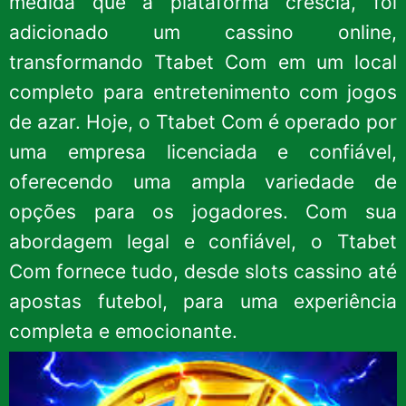
medida que a plataforma crescia, foi
adicionado um cassino online,
transformando Ttabet Com em um local
completo para entretenimento com jogos
de azar. Hoje, o Ttabet Com é operado por
uma empresa licenciada e confiável,
oferecendo uma ampla variedade de
opções para os jogadores. Com sua
abordagem legal e confiável, o Ttabet
Com fornece tudo, desde slots cassino até
apostas futebol, para uma experiência
completa e emocionante.