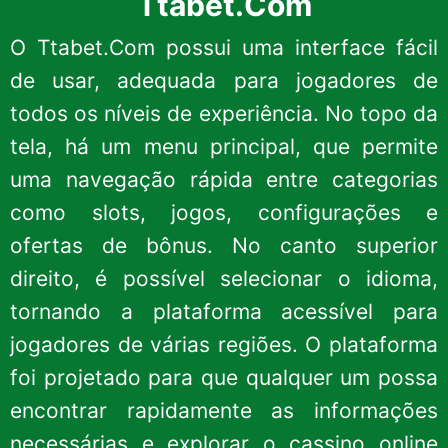
Ttabet.Com
O Ttabet.Com possui uma interface fácil
de usar, adequada para jogadores de
todos os níveis de experiência. No topo da
tela, há um menu principal, que permite
uma navegação rápida entre categorias
como slots, jogos, configurações e
ofertas de bônus. No canto superior
direito, é possível selecionar o idioma,
tornando a plataforma acessível para
jogadores de várias regiões. O plataforma
foi projetado para que qualquer um possa
encontrar rapidamente as informações
necessárias e explorar o cassino online