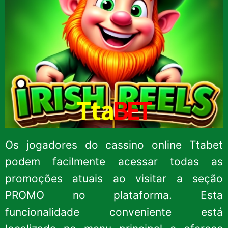
Os jogadores do cassino online Ttabet
podem facilmente acessar todas as
promoções atuais ao visitar a seção
PROMO no plataforma. Esta
funcionalidade conveniente está